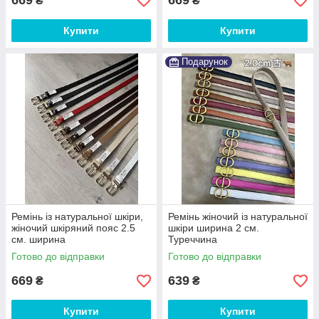
669
669
₴
₴
Купити
Купити
Подарунок
Ремінь із натуральної шкіри,
Ремінь жіночий із натуральної
жіночий шкіряний пояс 2.5
шкіри ширина 2 см.
см. ширина
Туреччина
Готово до відправки
Готово до відправки
669
639
₴
₴
Купити
Купити