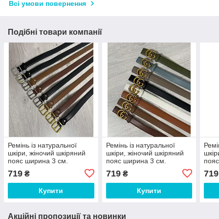
Всі умови повернення
Подібні товари компанії
Ремінь із натуральної
Ремінь із натуральної
Ремі
шкіри, жіночий шкіряний
шкіри, жіночий шкіряний
шкір
пояс ширина 3 см.
пояс ширина 3 см.
пояс
Туреччина
Туреччина
Туре
719
719
719
₴
₴
Купити
Купити
Акційні пропозиції та новинки