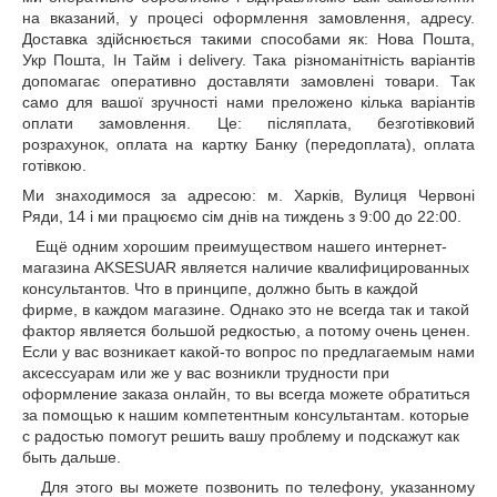
на вказаний, у процесі оформлення замовлення, адресу.
Доставка здійснюється такими способами як: Нова Пошта,
Укр Пошта, Ін Тайм і delivery. Така різноманітність варіантів
допомагає оперативно доставляти замовлені товари. Так
само для вашої зручності нами преложено кілька варіантів
оплати замовлення. Це: післяплата, безготівковий
розрахунок, оплата на картку Банку (передоплата), оплата
готівкою.
Ми знаходимося за адресою: м. Харків, Вулиця Червоні
Ряди, 14 і ми працюємо сім днів на тиждень з 9:00 до 22:00.
Ещё одним хорошим преимуществом нашего интернет-
магазина AKSESUAR является наличие квалифицированных
консультантов. Что в принципе, должно быть в каждой
фирме, в каждом магазине. Однако это не всегда так и такой
фактор является большой редкостью, а потому очень ценен.
Если у вас возникает какой-то вопрос по предлагаемым нами
аксессуарам или же у вас возникли трудности при
оформление заказа онлайн, то вы всегда можете обратиться
за помощью к нашим компетентным консультантам. которые
с радостью помогут решить вашу проблему и подскажут как
быть дальше.
Для этого вы можете позвонить по телефону, указанному