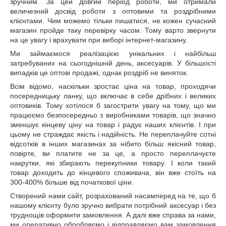
зручним. За цей довгий період роботи, ми отримали
величезний досвід роботи з оптовими та роздрібними
клієнтами. Чим можемо тільки пишатися, не кожен сучасний
магазин пройде таку перевірку часом. Тому варто звернути
на це увагу і врахувати при виборі інтернет-магазину.
Ми займаємося реалізацією унікальних і найбільш
затребуваних на сьогоднішній день, аксесуарів. У більшості
випадків це оптові продажі, однак роздріб не виняток.
Всім відомо, наскільки зростає ціна на товар, проходячи
посередницьку ланку, що включає в себе дрібних і великих
оптовиків. Тому хотілося б загострити увагу на тому, що ми
працюємо безпосередньо з виробниками товарів, що значно
зменшує кінцеву ціну на товар і радує наших клієнтів. І при
цьому не страждає якість і надійність. Не переплачуйте сотні
відсотків в інших магазинах за нібито більш якісний товар,
повірте, ви платите не за це, а просто переплачуєте
накрутки, які збирають перекупники товару. І коли такий
товар доходить до кінцевого споживача, він вже стоїть на
300-400% більше від початкової ціни.
Створений нами сайт, розрахований насамперед на те, що б
нашому клієнту було зручно вибрати потрібний аксесуар і без
труднощів оформити замовлення. А далі вже справа за нами,
ми оперативно обробляємо і відправляємо вам замовлення