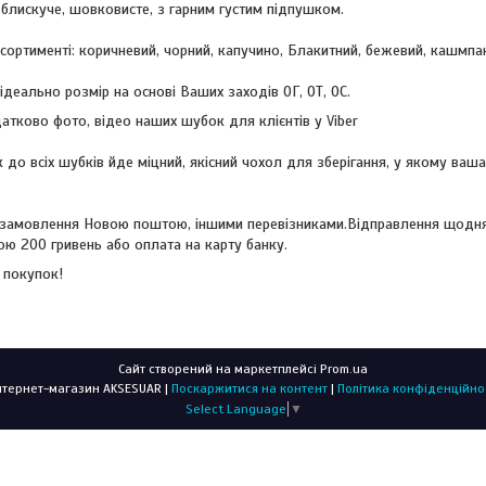
, блискуче, шовковисте, з гарним густим підпушком.
сортименті: коричневий, чорний, капучино, Блакитний, бежевий, кашмпан
ідеально розмір на основі Ваших заходів ОГ, ОТ, ОС.
тково фото, відео наших шубок для клієнтів у Viber
 до всіх шубків йде міцний, якісний чохол для зберігання, у якому ваш
замовлення Новою поштою, іншими перевізниками.Відправлення щодня
ю 200 гривень або оплата на карту банку.
 покупок!
Сайт створений на маркетплейсі
Prom.ua
Интернет-магазин AKSESUAR |
Поскаржитися на контент
|
Політика конфіденційно
Select Language
▼