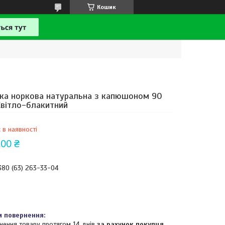
Кошик
а норкова натуральна з капюшоном 90
Світло-блакитний
 в наявності
200 ₴
380 (63) 263-33-04
нення товару протягом 14 днів
за рахунок покупця