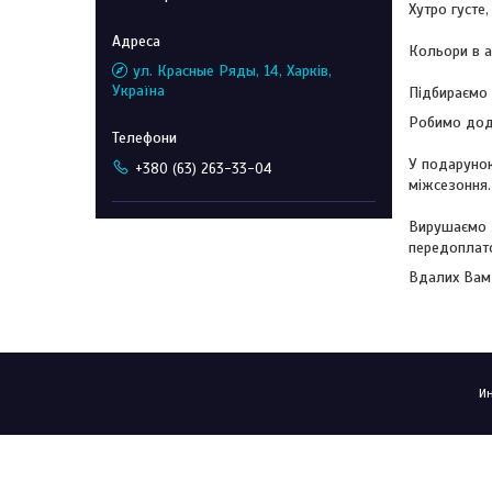
Хутро густе
Кольори в а
ул. Красные Ряды, 14, Харків,
Україна
Підбираємо 
Робимо дода
У подарунок
+380 (63) 263-33-04
міжсезоння.
Вирушаємо 
передоплато
Вдалих Вам