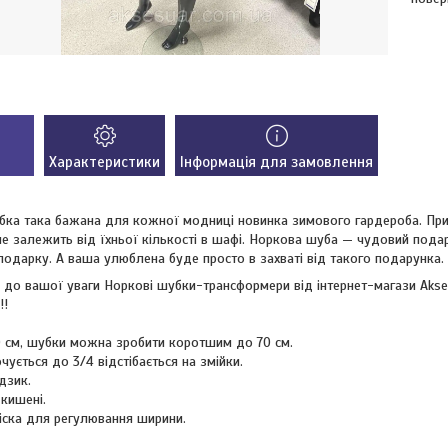
Характеристики
Інформація для замовлення
бка така бажана для кожної модниці новинка зимового гардероба. Пр
е залежить від їхньої кількості в шафі. Норкова шуба — чудовий подар
одарку. А ваша улюблена буде просто в захваті від такого подарунка.
до вашої уваги Норкові шубки-трансформери від інтернет-магази Akse
!!
 см, шубки можна зробити коротшим до 70 см.
чується до 3/4 відстібається на змійки.
дзик.
 кишені.
ліска для регулювання ширини.