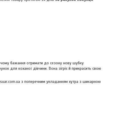
ичому бажання отримати до сезону нову шубку
унок для коханої дівчини. Вона зігріє й прикрасить свою
suar.com.ua з поперечним укладанням хутра з шикарною