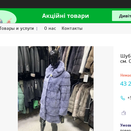
Товары и услуги
О нас
Контакты
Шубк
см. 
Немає
43 
+
повер