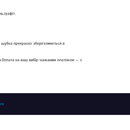
ь,графіт.
а шубка прекрасно зберігатиметься в
.Оплата на ваш вибір-нажаним платіжом — з
сті