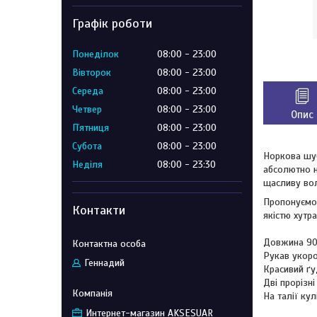
Графік роботи
Понеділок
08:00
23:00
Вівторок
08:00
23:00
Середа
08:00
23:00
Четвер
08:00
23:00
Опис
Пʼятниця
08:00
23:00
Субота
08:00
23:00
Норкова шу
Неділя
08:00
23:30
абсолютно н
щасливу вол
Пропонуємо 
Контакти
якістю хутра
Довжина 90
Рукав укоро
Геннадий
Красивий ґу
Дві прорізні
На талії ку
Интернет-магазин AKSESUAR