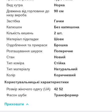
Вид хутра
Норка
Довжина від горловини до
90 см
низу вироба
Застібка
Гачки
Капюшон
Без капюшона
Кількість кишень
2 шт.
Матеріал підкладки
Шовк
Оздоблення та прикраси
Брошка
Розташування шкурок
Поперечне
Стан
Новий
Тип коміра
Стійка
Тип матеріалу
Натуральний
Колір
Коричневий
Користувальницькі характеристики
Розмір жіночого одягу (UA)
42 52
Фасон шуби
Трансформер
Приховати