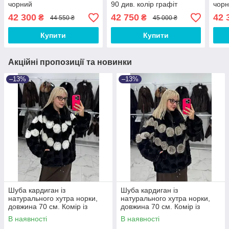
чорний
90 див. колір графіт
чор
42 300
42 750
42 
₴
₴
44 550 ₴
45 000 ₴
Купити
Купити
Акційні пропозиції та новинки
–13%
–13%
Шуба кардиган із
Шуба кардиган із
натурального хутра норки,
натурального хутра норки,
довжина 70 см. Комір із
довжина 70 см. Комір із
песця
песця
В наявності
В наявності