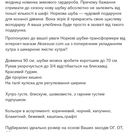
модниці новинка зимового гардероба. Причому бажання
отримати до сезону нову шубку абсолютно не залежить від
їхньої кількості в шафі. Норкова шуба — чудовий подарунок
для коханої дівчини. Вона зігріє й прикрасить свою щасливу
володарку. А ваша улюблена буде просто в захваті від такого
подарунка.
Пропонуємо до вашої уваги Норкові шубки-трансформери від
інтернет-магази Aksesuar.com.ua з поперечним укладанням
хутра з шикарною якістю хутра!!
Довжина 90 см, шубки можна зробити коротшим до 70 см.
Рукав укорочується до 3/4 відстібається на блискавці.
Красивий ґудзик.
Дві прорізні кишені.
На талії куліска для регулювання ширини.
Хутро густе, блискуче, шовковисте, з гарним густим
підпушком.
Кольори в асортименті: коричневий, чорний, капучино,
Блакитний, бежевий, кашпань,графіт.
Підбираємо ідеально розмір на основі Ваших заходів ОГ, ОТ,