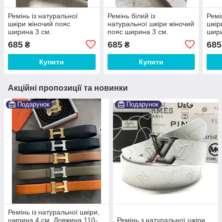
Ремінь із натуральної
Ремінь білий із
Ремі
шкіри жіночий пояс
натуральної шкіри жіночий
шкір
ширина 3 см.
пояс ширина 3 см.
шири
685
685
685
₴
₴
Купити
Купити
Акційні пропозиції та новинки
Подарунок
Подарунок
Ремінь із натуральної шкіри,
ширина 4 см. Довжина 110-
Ремінь з натуральної шкіри,