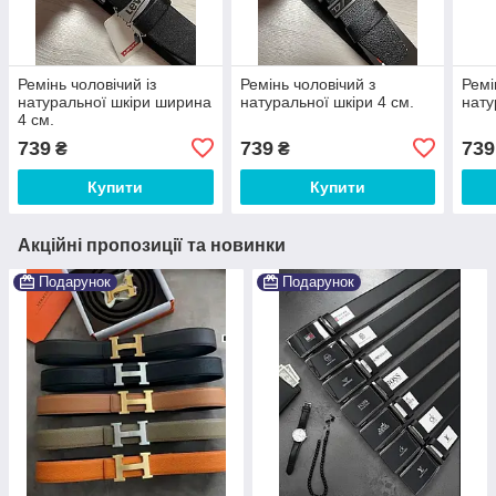
Ремінь чоловічий із
Ремінь чоловічий з
Ремі
натуральної шкіри ширина
натуральної шкіри 4 см.
нату
4 см.
739
739
739
₴
₴
Купити
Купити
Акційні пропозиції та новинки
Подарунок
Подарунок