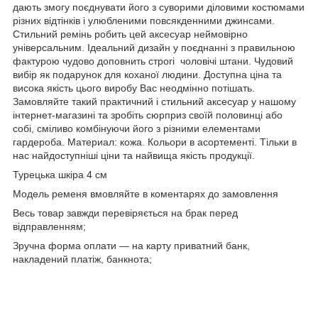
дають змогу поєднувати його з суворими діловими костюмами
різних відтінків і улюбленими повсякденними джинсами.
Стильний ремінь робить цей аксесуар неймовірно
універсальним. Ідеальний дизайн у поєднанні з правильною
фактурою чудово доповнить строгі чоловічі штани. Чудовий
вибір як подарунок для коханої людини. Доступна ціна та
висока якість цього виробу Вас неодмінно потішать.
Замовляйте такий практичний і стильний аксесуар у нашому
інтернет-магазині та зробіть сюрприз своїй половинці або
собі, сміливо комбінуючи його з різними елементами
гардероба. Материал: кожа. Кольори в асортементі. Тільки в
нас найдоступніші ціни та найвища якість продукції.
Турецька шкіра 4 см
Модель ременя вмовляйте в коментарях до замовлення
Весь товар завжди перевіряється на брак перед
відправленням;
Зручна форма оплати — на карту приватний банк,
накладений платіж, банкнота;