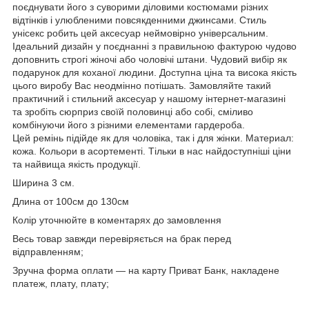
поєднувати його з суворими діловими костюмами різних
відтінків і улюбленими повсякденними джинсами. Стиль
унісекс робить цей аксесуар неймовірно універсальним.
Ідеальний дизайн у поєднанні з правильною фактурою чудово
доповнить строгі жіночі або чоловічі штани. Чудовий вибір як
подарунок для коханої людини. Доступна ціна та висока якість
цього виробу Вас неодмінно потішать. Замовляйте такий
практичний і стильний аксесуар у нашому інтернет-магазині
та зробіть сюрприз своїй половинці або собі, сміливо
комбінуючи його з різними елементами гардероба.
Цей ремінь підійде як для чоловіка, так і для жінки. Материал:
кожа. Кольори в асортементі. Тільки в нас найдоступніші ціни
та найвища якість продукції.
Ширина 3 см.
Длина от 100см до 130см
Колір уточнюйте в коментарях до замовлення
Весь товар завжди перевіряється на брак перед
відправленням;
Зручна форма оплати — на карту Приват Банк, накладене
платеж, плату, плату;