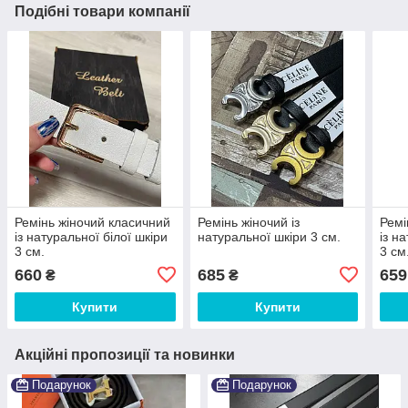
Подібні товари компанії
Ремінь жіночий класичний
Ремінь жіночий із
Ремі
із натуральної білої шкіри
натуральної шкіри 3 см.
із н
3 см.
3 см
660
685
659
₴
₴
Купити
Купити
Акційні пропозиції та новинки
Подарунок
Подарунок