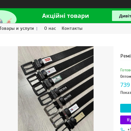
Товары и услуги
О нас
Контакты
Ремі
Готов
Оптом
739
Показ
К
+