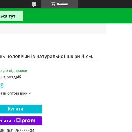
Кошик
нь чоловічий із натуральної шкіри 4 см.
о до відправки
 і в роздріб
 ₴
ати оптові ціни
Купити
упити з
380 (63) 263-33-04