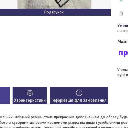
Подарунок
повер
У ком
купит
Характеристики
Інформація для замовлення
ильний шкіряний ремінь стане прекрасним доповненням до образу будь
його з суворими діловими костюмами різних відтінків і улюбленими по
ймовірно універсальним. Ідеальний дизайн у поєднанні з правильною ф