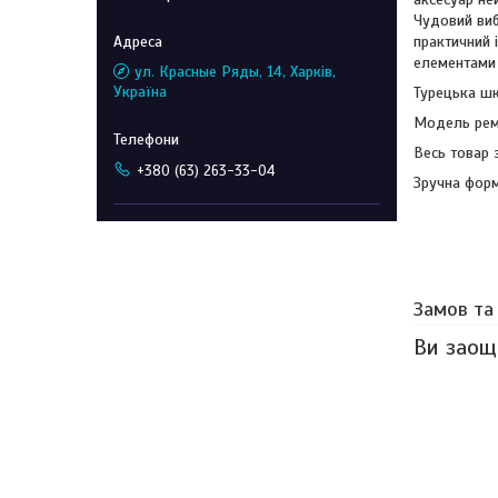
Чудовий виб
практичний 
елементами 
ул. Красные Ряды, 14, Харків,
Україна
Турецька шк
Модель рем
Весь товар 
+380 (63) 263-33-04
Зручна форм
Замов та
Ви заощ