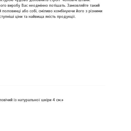
ього виробу Вас неодмінно потішать. Замовляйте такий
й половинці або собі, сміливо комбінуючи його з різними
тупніші ціни та найвища якість продукції.
вічий із натуральної шкіри 4 см.»