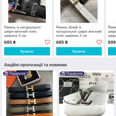
Ремінь із натуральної
Ремінь білий із
Ремі
шкіри жіночий пояс
натуральної шкіри жіночий
шкір
ширина 3 см.
пояс ширина 3 см.
шири
685
685
699
₴
₴
Купити
Купити
Акційні пропозиції та новинки
Подарунок
Подарунок