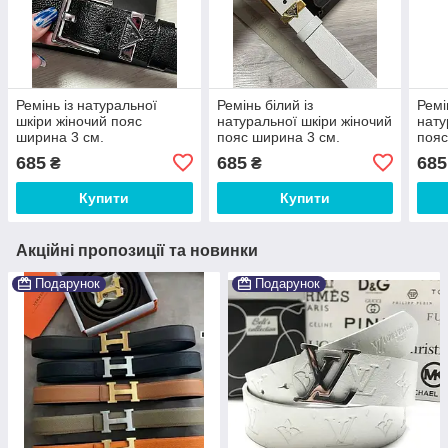
Ремінь із натуральної
Ремінь білий із
Ремі
шкіри жіночий пояс
натуральної шкіри жіночий
нату
ширина 3 см.
пояс ширина 3 см.
пояс
685
685
685
₴
₴
Купити
Купити
Акційні пропозиції та новинки
Подарунок
Подарунок