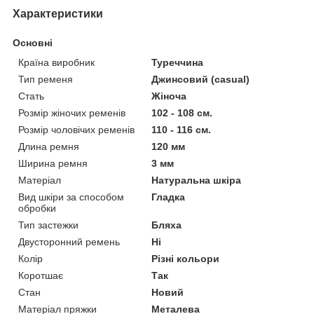
Характеристики
Основні
Країна виробник
Туреччина
Тип ременя
Джинсовий (casual)
Стать
Жіноча
Розмір жіночих ременів
102 - 108 см.
Розмір чоловічих ременів
110 - 116 см.
Длина ремня
120 мм
Ширина ремня
3 мм
Матеріал
Натуральна шкіра
Вид шкіри за способом
Гладка
обробки
Тип застежки
Бляха
Двусторонний ремень
Ні
Колір
Різні кольори
Коротшає
Так
Стан
Новий
Матеріал пряжки
Металева