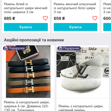
Ремінь білий із
Ремінь жіночий класичний
Ремі
натуральної шкіри жіночий
із натуральної білої шкіри
із н
пояс ширина 3 см.
3 см.
3 см
685
659
600
₴
₴
Купити
Купити
Акційні пропозиції та новинки
Подарунок
Подарунок
Ремінь із натуральної шкіри,
ширина 4 см. Довжина 110-
Ремінь з натуральної шкіри,
130 см. Туреччина
шкіряний ремінь