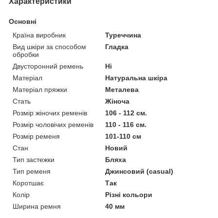
Характеристики
Основні
Країна виробник
Туреччина
Вид шкіри за способом
Гладка
обробки
Двусторонний ремень
Ні
Матеріал
Натуральна шкіра
Матеріал пряжки
Металева
Стать
Жіноча
Розмір жіночих ременів
106 - 112 см.
Розмір чоловічих ременів
110 - 116 см.
Розмір ременя
101-110 см
Стан
Новий
Тип застежки
Бляха
Тип ременя
Джинсовий (casual)
Коротшає
Так
Колір
Різні кольори
Ширина ремня
40 мм