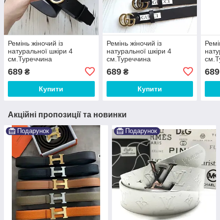
Ремінь жіночий із
Ремінь жіночий із
Ремі
натуральної шкіри 4
натуральної шкіри 4
нату
см.Туреччина
см.Туреччина
см.Т
689
689
689
₴
₴
Купити
Купити
Акційні пропозиції та новинки
Подарунок
Подарунок