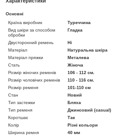
Характеристики
Основні
Країна виробник
Туреччина
Вид шкіри за способом
Гладка
обробки
Двусторонний ремень
Ні
Матеріал
Натуральна шкіра
Матеріал пряжки
Металева
Стать
Жіноча
Розмір жіночих ременів
106 - 112 см.
Розмір чоловічих ременів
110 - 116 см.
Розмір ременя
101-110 см
Стан
Новий
Тип застежки
Бляха
Тип ременя
Джинсовий (casual)
Коротшає
Так
Колір
Різні кольори
Ширина ремня
40 мм