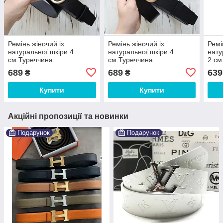
Ремінь жіночий із
Ремінь жіночий із
Ремі
натуральної шкіри 4
натуральної шкіри 4
нату
см.Туреччина
см.Туреччина
2 см
689
689
639
₴
₴
Купити
Купити
Акційні пропозиції та новинки
Подарунок
Подарунок