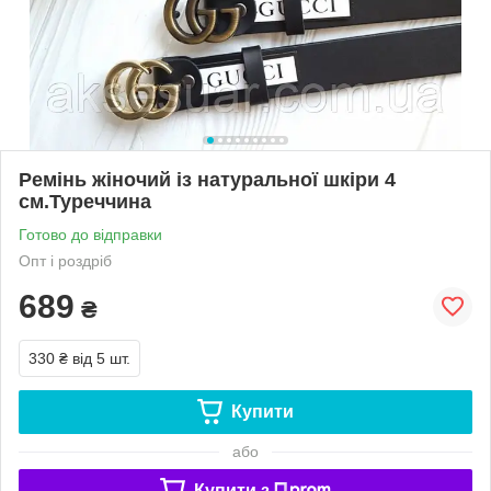
Ремінь жіночий із натуральної шкіри 4
см.Туреччина
Готово до відправки
Опт і роздріб
689
₴
330 ₴
від 5 шт.
Купити
або
Купити з