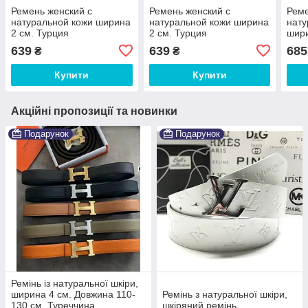
Ремень женский с
Ремень женский с
Реме
натуральной кожи ширина
натуральной кожи ширина
нату
2 см. Турция
2 см. Турция
шири
639
639
685
₴
₴
Купити
Купити
Акційні пропозиції та новинки
Подарунок
Подарунок
Ремінь із натуральної шкіри,
ширина 4 см. Довжина 110-
Ремінь з натуральної шкіри,
130 см. Туреччина
шкіряний ремінь