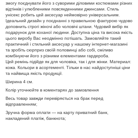
змогу поєднувати його з суворими діловими костюмами різних
відтінків і улюбленими повсякденними джинсами. Стиль
унісекс робить цей аксесуар неймовірно універсальним.
Ідеальний дизайн у поєднанні з правильною фактурою чудово
доповнить строгі жіночі або чоловічі штани. Чудовий вибір як
подарунок для коханої людини. Доступна ціна та висока якість
цього виробу Вас неодмінно потішать. Замовляйте такий
практичний і стильний аксесуар у нашому інтернет-магазині
та зробіть сюрприз своїй половинці або собі, сміливо
комбінуючи його з різними елементами гардероба.
Цей ремінь підійде як для чоловіка, так і для жінки. Материал:
кожа. Кольори в асортементі. Тільки в нас найдоступніші ціни
та найвища якість продукції.
Ширина 4 см.
Колір уточнюйте в коментарях до замовлення
Весь товар завжди перевіряється на брак перед
відправленням;
Зручна форма оплати — на карту приватний банк,
накладений платіж, банкнота;