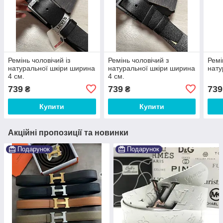
Ремінь чоловічий із
Ремінь чоловічий з
Ремі
натуральної шкіри ширина
натуральної шкіри ширина
нату
4 см.
4 см.
739
739
739
₴
₴
Купити
Купити
Акційні пропозиції та новинки
Подарунок
Подарунок