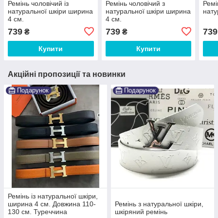
Ремінь чоловічий із
Ремінь чоловічий з
Ремі
натуральної шкіри ширина
натуральної шкіри ширина
нату
4 см.
4 см.
739
739
739
₴
₴
Купити
Купити
Акційні пропозиції та новинки
Подарунок
Подарунок
Ремінь із натуральної шкіри,
ширина 4 см. Довжина 110-
Ремінь з натуральної шкіри,
130 см. Туреччина
шкіряний ремінь