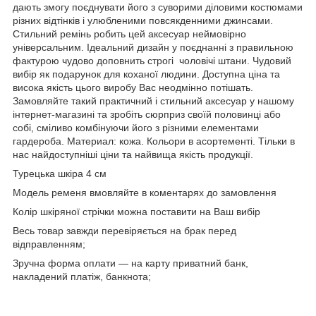
дають змогу поєднувати його з суворими діловими костюмами
різних відтінків і улюбленими повсякденними джинсами.
Стильний ремінь робить цей аксесуар неймовірно
універсальним. Ідеальний дизайн у поєднанні з правильною
фактурою чудово доповнить строгі чоловічі штани. Чудовий
вибір як подарунок для коханої людини. Доступна ціна та
висока якість цього виробу Вас неодмінно потішать.
Замовляйте такий практичний і стильний аксесуар у нашому
інтернет-магазині та зробіть сюрприз своїй половинці або
собі, сміливо комбінуючи його з різними елементами
гардероба. Материал: кожа. Кольори в асортементі. Тільки в
нас найдоступніші ціни та найвища якість продукції.
Турецька шкіра 4 см
Модель ременя вмовляйте в коментарях до замовлення
Колір шкіряної стрічки можна поставити на Ваш вибір
Весь товар завжди перевіряється на брак перед
відправленням;
Зручна форма оплати — на карту приватний банк,
накладений платіж, банкнота;