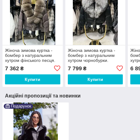
Жіноча зимова куртка -
Жіноча зимова куртка -
Жіно
бомбер з натуральним
бомбер з натуральним
бомб
хутром фінського песця.
хутром чорнобурки.
хутр
7 362
7 799
6 8
₴
₴
Купити
Купити
Акційні пропозиції та новинки
Подарунок