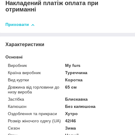
Накладений платіж оплата при
отриманні
Приховати
Характеристики
Основні
Виробник
My furs
Країна виробник
Туреччина
Вид куртки
Коротка
Довжина від горловини до
65 см
низу вироба
Застібка
Блискавка
Капюшон
Без капюшона
Оздоблення та прикраси
Хутро
Розмір жіночого одягу (UA)
42/46
Сезон
Зима