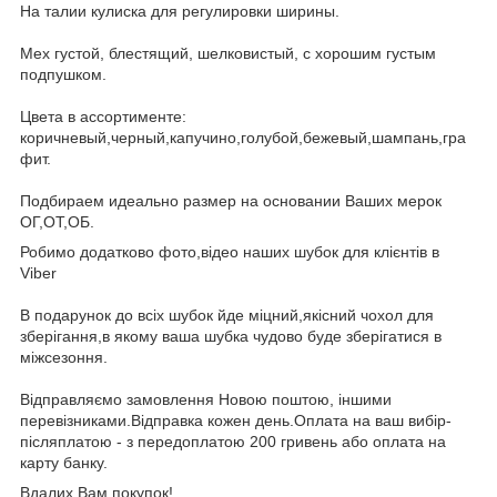
На талии кулиска для регулировки ширины.
Мех густой, блестящий, шелковистый, с хорошим густым
подпушком.
Цвета в ассортименте:
коричневый,черный,капучино,голубой,бежевый,шампань,гра
фит.
Подбираем идеально размер на основании Ваших мерок
ОГ,ОТ,ОБ.
Робимо додатково фото,відео наших шубок для клієнтів в
Viber
В подарунок до всіх шубок йде міцний,якісний чохол для
зберігання,в якому ваша шубка чудово буде зберігатися в
міжсезоння.
Відправляємо замовлення Новою поштою, іншими
перевізниками.Відправка кожен день.Оплата на ваш вибір-
післяплатою - з передоплатою 200 гривень або оплата на
карту банку.
Вдалих Вам покупок!