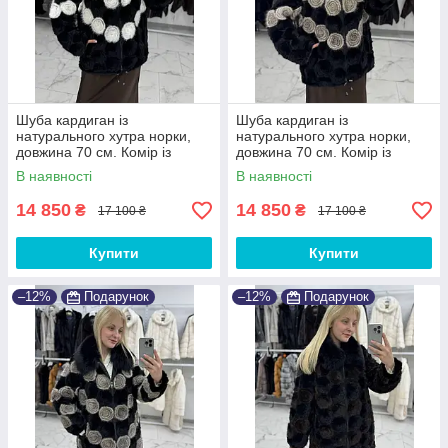
Шуба кардиган із
Шуба кардиган із
натурального хутра норки,
натурального хутра норки,
довжина 70 см. Комір із
довжина 70 см. Комір із
песця
песця
В наявності
В наявності
14 850
14 850
₴
₴
17 100 ₴
17 100 ₴
Купити
Купити
–12%
Подарунок
–12%
Подарунок