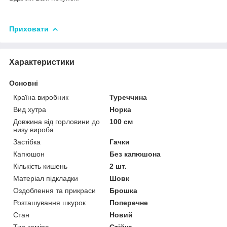
Приховати
Характеристики
Основні
Країна виробник
Туреччина
Вид хутра
Норка
Довжина від горловини до
100 см
низу вироба
Застібка
Гачки
Капюшон
Без капюшона
Кількість кишень
2 шт.
Матеріал підкладки
Шовк
Оздоблення та прикраси
Брошка
Розташування шкурок
Поперечне
Стан
Новий
Тип коміра
Стійка