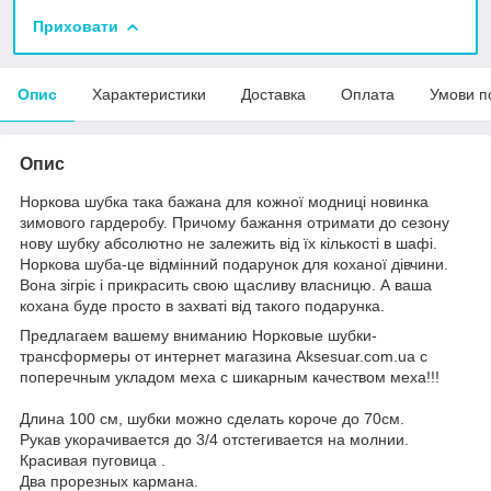
Приховати
Опис
Характеристики
Доставка
Оплата
Умови п
Опис
Норкова шубка така бажана для кожної модниці новинка
зимового гардеробу. Причому бажання отримати до сезону
нову шубку абсолютно не залежить від їх кількості в шафі.
Норкова шуба-це відмінний подарунок для коханої дівчини.
Вона зігріє і прикрасить свою щасливу власницю. А ваша
кохана буде просто в захваті від такого подарунка.
Предлагаем вашему вниманию Норковые шубки-
трансформеры от интернет магазина Aksesuar.com.ua с
поперечным укладом меха с шикарным качеством меха!!!
Длина 100 см, шубки можно сделать короче до 70см.
Рукав укорачивается до 3/4 отстегивается на молнии.
Красивая пуговица .
Два прорезных кармана.