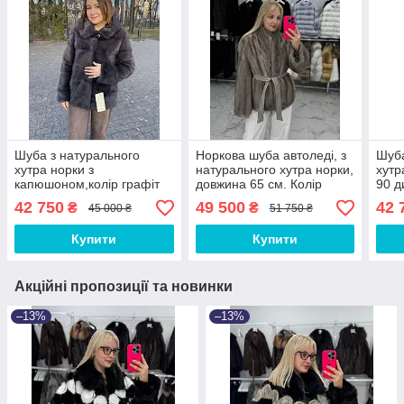
Шуба з натурального
Норкова шуба автоледі, з
Шуба
хутра норки з
натурального хутра норки,
хутр
капюшоном,колір графіт
довжина 65 см. Колір
90 д
70 див.
колотий лід
42 750
49 500
42 
₴
₴
45 000 ₴
51 750 ₴
Купити
Купити
Акційні пропозиції та новинки
–13%
–13%