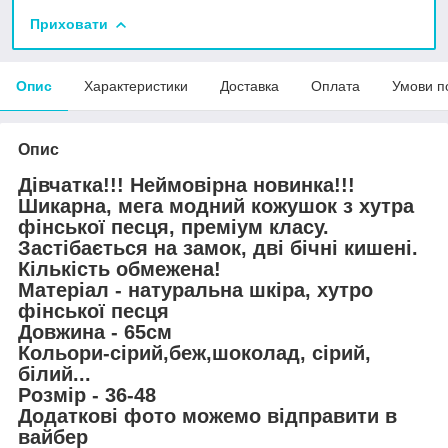
Приховати
Опис
Характеристики
Доставка
Оплата
Умови п
Опис
Дівчатка!!! Неймовірна новинка!!!
Шикарна, мега модний кожушок з хутра
фінської песця, преміум класу.
Застібається на замок, дві бічні кишені.
Кількість обмежена!
Матеріал - натуральна шкіра, хутро
фінської песця
Довжина - 65см
Кольори-сірий,беж,шоколад, сірий,
білий...
Розмір - 36-48
Додаткові фото можемо відправити в
вайбер