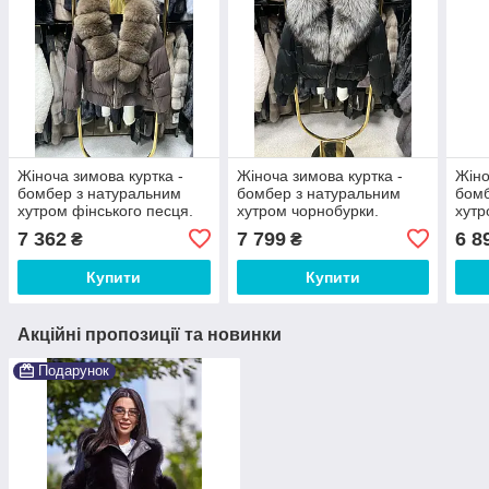
Жіноча зимова куртка -
Жіноча зимова куртка -
Жіно
бомбер з натуральним
бомбер з натуральним
бомб
хутром фінського песця.
хутром чорнобурки.
хутр
7 362
7 799
6 8
₴
₴
Купити
Купити
Акційні пропозиції та новинки
Подарунок