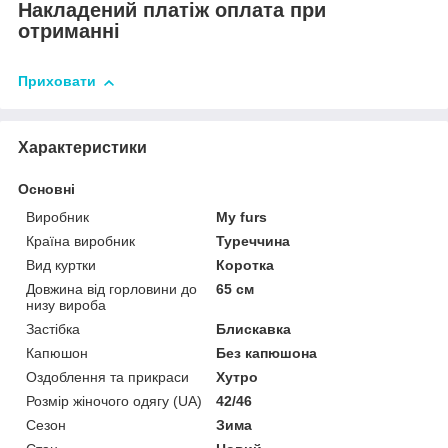
Накладений платіж оплата при
отриманні
Приховати
Характеристики
Основні
Виробник
My furs
Країна виробник
Туреччина
Вид куртки
Коротка
Довжина від горловини до
65 см
низу вироба
Застібка
Блискавка
Капюшон
Без капюшона
Оздоблення та прикраси
Хутро
Розмір жіночого одягу (UA)
42/46
Сезон
Зима