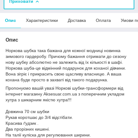
Приховати
Опис
Характеристики
Доставка
Оплата
Умови п
Опис
Норкова шубка така бажана для кожної модниці новинка
зимового гардеробу. Причому бажання отримати до сезону
нову шубку абсолютно не залежить від їх кількості в шафі.
Норкова шуба-це відмінний подарунок для коханої дівчини.
Вона зігріє і прикрасить свою щасливу власницю. А ваша
кохана буде просто в захваті від такого подарунка.
Пропонуємо вашій увазі Норкові шубки-трансформери від
інтернет магазину Aksesuar.com.ua з поперечним укладом
хутра з шикарним якістю хутра!!!
Довжина 70 см шубки
Рукав коротшає до 3/4 відстібати.
Красива ґудзик .
Два прорізних кишені.
На талії куліска для регулювання ширини.