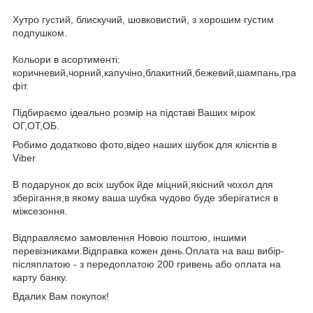
Хутро густий, блискучий, шовковистий, з хорошим густим
подпушком.
Кольори в асортименті:
коричневий,чорний,капучіно,блакитний,бежевий,шампань,гра
фіт.
Підбираємо ідеально розмір на підставі Ваших мірок
ОГ,ОТ,ОБ.
Робимо додатково фото,відео наших шубок для клієнтів в
Viber
В подарунок до всіх шубок йде міцний,якісний чохол для
зберігання,в якому ваша шубка чудово буде зберігатися в
міжсезоння.
Відправляємо замовлення Новою поштою, іншими
перевізниками.Відправка кожен день.Оплата на ваш вибір-
післяплатою - з передоплатою 200 гривень або оплата на
карту банку.
Вдалих Вам покупок!