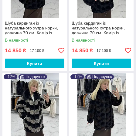
Шуба кардиган із
Шуба кардиган із
натурального хутра норки,
натурального хутра норки,
довжина 70 см. Комір із
довжина 70 см. Комір із
песця
песця
В наявності
В наявності
14 850
14 850
₴
₴
17 100 ₴
17 100 ₴
Купити
Купити
–12%
Подарунок
–12%
Подарунок