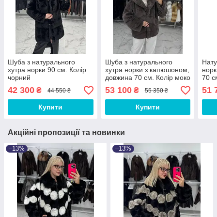
Шуба з натурального
Шуба з натурального
Нату
хутра норки 90 см. Колір
хутра норки з капюшоном,
норк
чорний
довжина 70 см. Колір моко
70 с
42 300
53 100
51 
₴
₴
44 550 ₴
55 350 ₴
Купити
Купити
Акційні пропозиції та новинки
–13%
–13%