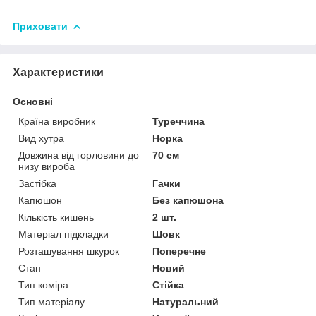
Приховати
Характеристики
Основні
Країна виробник
Туреччина
Вид хутра
Норка
Довжина від горловини до
70 см
низу вироба
Застібка
Гачки
Капюшон
Без капюшона
Кількість кишень
2 шт.
Матеріал підкладки
Шовк
Розташування шкурок
Поперечне
Стан
Новий
Тип коміра
Стійка
Тип матеріалу
Натуральний