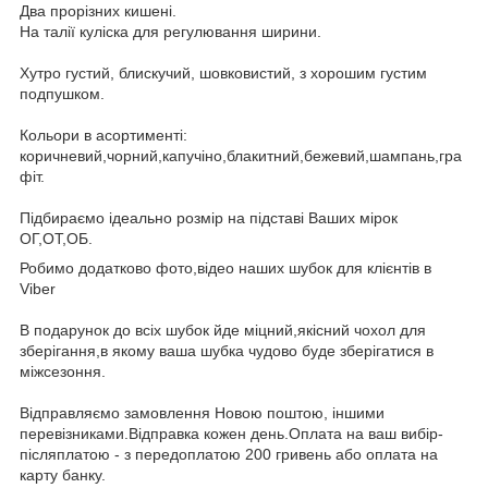
Два прорізних кишені.
На талії куліска для регулювання ширини.
Хутро густий, блискучий, шовковистий, з хорошим густим
подпушком.
Кольори в асортименті:
коричневий,чорний,капучіно,блакитний,бежевий,шампань,гра
фіт.
Підбираємо ідеально розмір на підставі Ваших мірок
ОГ,ОТ,ОБ.
Робимо додатково фото,відео наших шубок для клієнтів в
Viber
В подарунок до всіх шубок йде міцний,якісний чохол для
зберігання,в якому ваша шубка чудово буде зберігатися в
міжсезоння.
Відправляємо замовлення Новою поштою, іншими
перевізниками.Відправка кожен день.Оплата на ваш вибір-
післяплатою - з передоплатою 200 гривень або оплата на
карту банку.