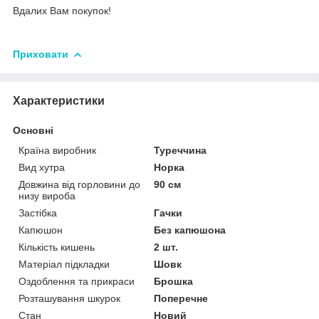
Вдалих Вам покупок!
Приховати
Характеристики
Основні
Країна виробник
Туреччина
Вид хутра
Норка
Довжина від горловини до
90 см
низу вироба
Застібка
Гачки
Капюшон
Без капюшона
Кількість кишень
2 шт.
Матеріал підкладки
Шовк
Оздоблення та прикраси
Брошка
Розташування шкурок
Поперечне
Стан
Новий