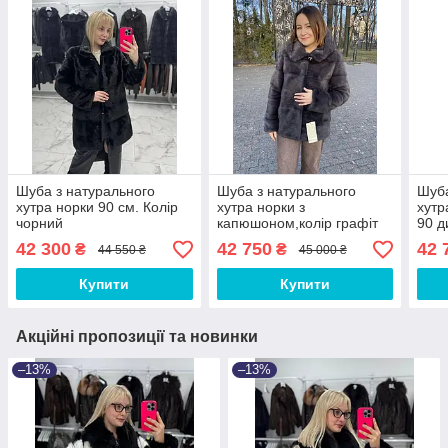
Шуба з натурального
Шуба з натурального
Шуба
хутра норки 90 см. Колір
хутра норки з
хутр
чорний
капюшоном,колір графіт
90 д
70 див.
42 300
42 750
42 
₴
₴
44 550 ₴
45 000 ₴
Купити
Купити
Акційні пропозиції та новинки
–13%
–13%