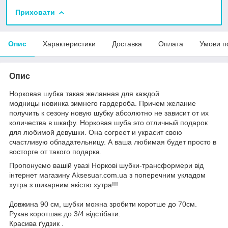
Приховати
Опис
Характеристики
Доставка
Оплата
Умови п
Опис
Норковая шубка такая желанная для каждой
модницы новинка зимнего гардероба. Причем желание
получить к сезону новую шубку абсолютно не зависит от их
количества в шкафу. Норковая шуба это отличный подарок
для любимой девушки. Она согреет и украсит свою
счастливую обладательницу. А ваша любимая будет просто в
восторге от такого подарка.
Пропонуємо вашій увазі Норкові шубки-трансформери від
інтернет магазину Aksesuar.com.ua з поперечним укладом
хутра з шикарним якістю хутра!!!
Довжина 90 см, шубки можна зробити коротше до 70см.
Рукав коротшає до 3/4 відстібати.
Красива ґудзик .