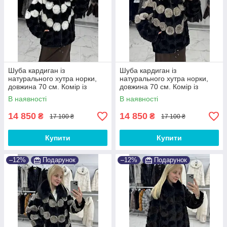
Шуба кардиган із
Шуба кардиган із
натурального хутра норки,
натурального хутра норки,
довжина 70 см. Комір із
довжина 70 см. Комір із
песця
песця
В наявності
В наявності
14 850
14 850
₴
₴
17 100 ₴
17 100 ₴
Купити
Купити
–12%
Подарунок
–12%
Подарунок